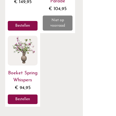
Parade
Prijs
€ 149,95
Prijs
€ 104,95
Niet op
Bestellen
voorraad
Boeket Spring
Whispers
Prijs
€ 94,95
Bestellen