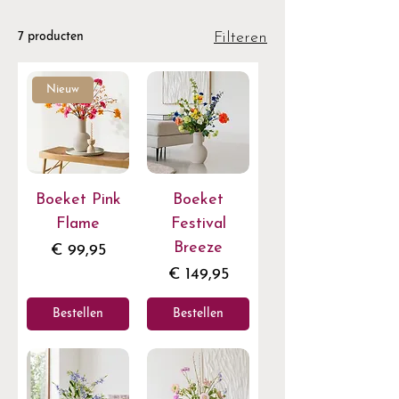
Filteren
7 producten
Nieuw
Boeket Pink
Boeket
Flame
Festival
Breeze
Prijs
€ 99,95
Prijs
€ 149,95
Bestellen
Bestellen