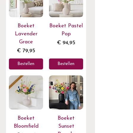
Boeket
Boeket Pastel
Lavender
Pop
Grace
Prijs
€ 94,95
Prijs
€ 79,95
Bestellen
Bestellen
Boeket
Boeket
Bloomfield
Sunset