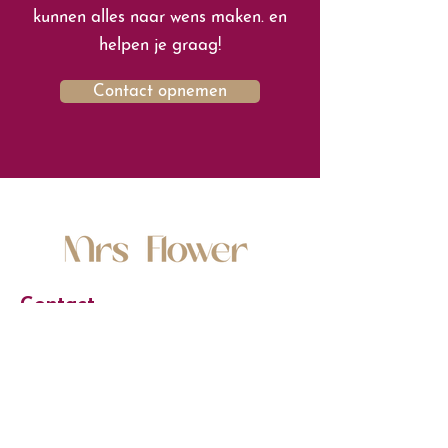
kunnen alles naar wens maken. en
helpen je graag!
Contact opnemen
Contact
Van Dijklaan 11-e
5581 WG Waalre (NB)
Tel:
06 10 50 95 55
Email:
info@mrsflower.nl