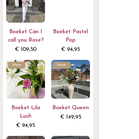
Boeket Can I
Boeket Pastel
call you Rose?
Pop
Prijs
Prijs
€ 109,50
€ 94,95
Nieuw
Nieuw
Boeket Lila
Boeket Queen
Lush
Prijs
€ 149,95
Prijs
€ 94,95