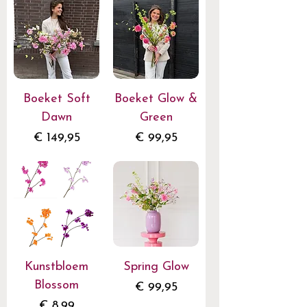
Boeket Soft
Boeket Glow &
Dawn
Green
Prijs
Prijs
€ 149,95
€ 99,95
Kunstbloem
Spring Glow
Blossom
Prijs
€ 99,95
Prijs
€ 8,99