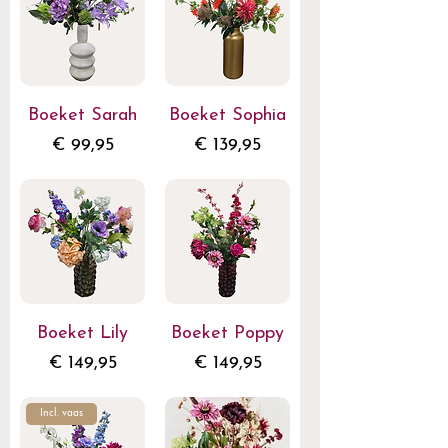
Boeket Sarah
Boeket Sophia
Prijs
Prijs
€ 99,95
€ 139,95
Boeket Lily
Boeket Poppy
Prijs
Prijs
€ 149,95
€ 149,95
Incl. vaas