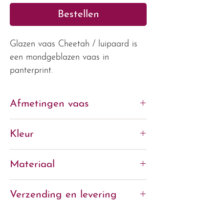
Bestellen
Glazen vaas Cheetah / luipaard is
een mondgeblazen vaas in
panterprint.
Afmetingen vaas
H 35 cm / B 22,5 cm / Ø hals
Kleur
11,5 cm
grijs
Materiaal
Glas (mondgeblazen)
Verzending en levering
Verzending binnen 2-4 werkdagen.