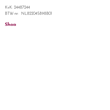
KvK:
24487244
BTW-nr: NL822045898B01
Shop
Boeketten kopen
Bruidsbloemen huren
Abonnementen
Wisselboeket service
Gratis proefplaatsing
Giftcard
Klantenservice
Veelgestelde vragen
Verzenden