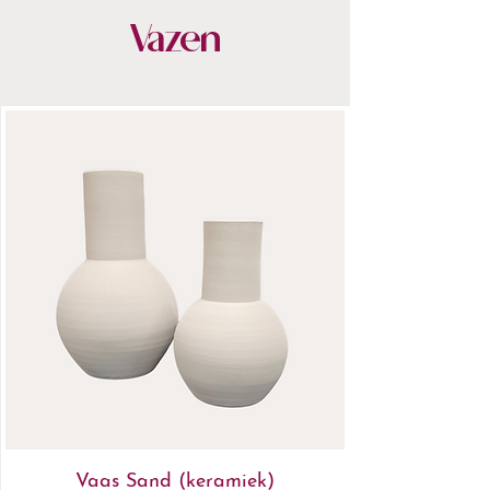
- Blijvend mooi, seizoen na seizoen
Vazen
- Stijlvol verpakt & snel bezorgd
- Altijd 14 dagen bedenktijd
Vaas Sand (keramiek)