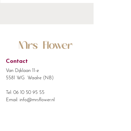
Contact
Van Dijklaan 11-e
5581 WG Waalre (NB)
Tel:
06 10 50 95 55
Email:
info@mrsflower.nl
KvK:
24487244
BTW-nr: NL822045898B01