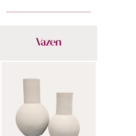
- Exclusieve zijden boeketten van
premium kwaliteit
- Met liefde geschikt door onze
bloemstylisten
- Blijvend mooi, seizoen na seizoen
Vazen
- Stijlvol verpakt & snel bezorgd
- Altijd 14 dagen bedenktijd