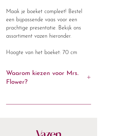
Maak je boeket compleet! Bestel
een bijpassende vaas voor een
prachtige presentatie. Bekijk ons
assortiment vazen hieronder.
Hoogte van het boeket: 70 cm
Waarom kiezen voor Mrs.
Flower?
- Exclusieve zijden boeketten van
premium kwaliteit
- Met liefde geschikt door onze
bloemstylisten
- Blijvend mooi, seizoen na seizoen
Vazen