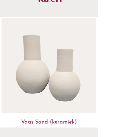
- Stijlvol verpakt & snel bezorgd
- Altijd 14 dagen bedenktijd
Vaas Sand (keramiek)