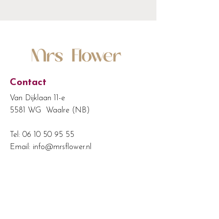
Contact
Van Dijklaan 11-e
5581 WG Waalre (NB)
Tel:
06 10 50 95 55
Email:
info@mrsflower.nl
KvK:
24487244
BTW-nr: NL822045898B01
Shop