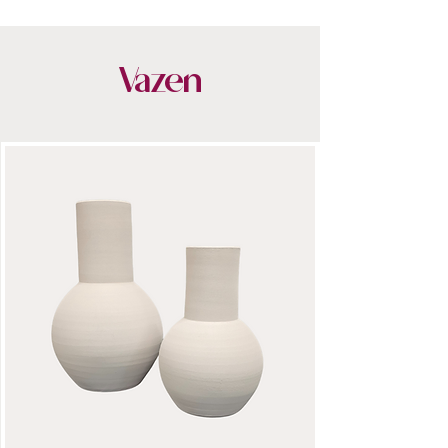
- Met liefde geschikt door onze
bloemstylisten
- Blijvend mooi, seizoen na seizoen
Vazen
- Stijlvol verpakt & snel bezorgd
- Altijd 14 dagen bedenktijd