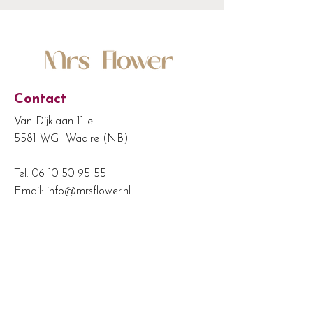
Contact
Van Dijklaan 11-e
5581 WG Waalre (NB)
Tel:
06 10 50 95 55
Email:
info@mrsflower.nl
KvK:
24487244
BTW-nr: NL822045898B01
Shop
Boeketten kopen