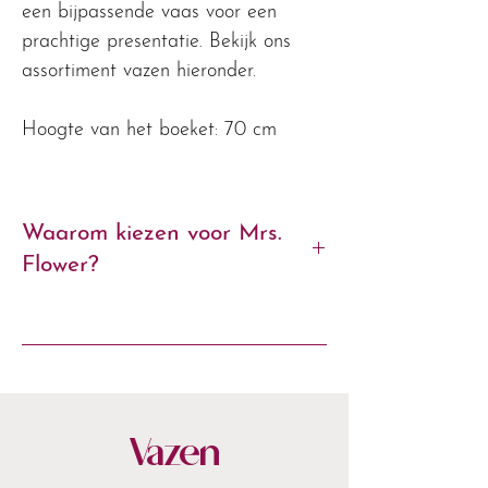
een bijpassende vaas voor een
prachtige presentatie. Bekijk ons
assortiment vazen hieronder.
Hoogte van het boeket: 70 cm
Waarom kiezen voor Mrs.
Flower?
- Exclusieve zijden boeketten van
premium kwaliteit
- Met liefde geschikt door onze
bloemstylisten
- Blijvend mooi, seizoen na seizoen
Vazen
- Stijlvol verpakt & snel bezorgd