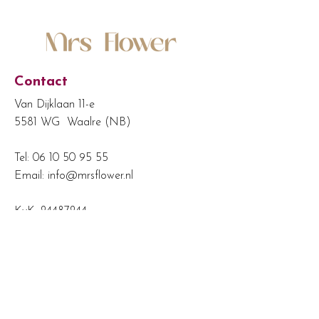
Contact
Van Dijklaan 11-e
5581 WG Waalre (NB)
Tel:
06 10 50 95 55
Email:
info@mrsflower.nl
KvK:
24487244
BTW-nr: NL822045898B01
Shop
Boeketten kopen
Bruidsbloemen huren