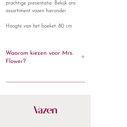
prachtige presentatie. Bekijk ons
assortiment vazen hieronder.
Hoogte van het boeket: 80 cm
Waarom kiezen voor Mrs.
Flower?
- Exclusieve zijden boeketten van
premium kwaliteit
- Met liefde geschikt door onze
bloemstylisten
- Blijvend mooi, seizoen na seizoen
Vazen
- Stijlvol verpakt & snel bezorgd
- Altijd 14 dagen bedenktijd